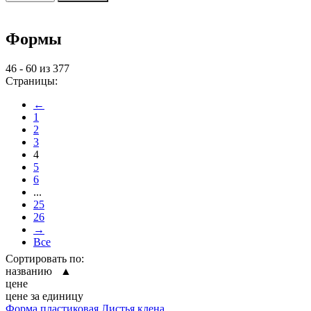
Формы
46 - 60 из 377
Страницы:
←
1
2
3
4
5
6
...
25
26
→
Все
Сортировать по:
названию ▲
цене
цене за единицу
Форма пластиковая Листья клена