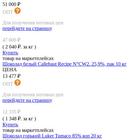
51 000 ₽
ОПТ
Для получения оптовых цен
перейдите на страницу
.
47 600 ₽
( 2 040 ₽. за кг )
Купить
товар на маркетплейсах
Шоколад белый Callebaut Recipe N°CW2. 25,9%, пак 10 кг
ЦЕНА
13 477 ₽
ОПТ
Для получения оптовых цен
перейдите на страницу
.
12 335 ₽
( 1 348 ₽. за кг )
Купить
товар на маркетплейсах
Шоколад горький Luker Tumaco 85% кор 20 кг