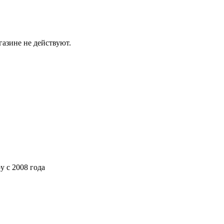
газине не действуют.
ру
с 2008 года