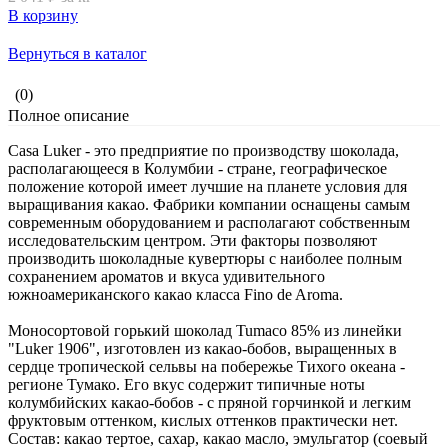
В корзину
Вернуться в каталог
(0)
Полное описание
Casa Luker - это предприятие по производству шоколада,
располагающееся в Колумбии - стране, географическое
положение которой имеет лучшие на планете условия для
выращивания какао. Фабрики компании оснащены самым
современным оборудованием и располагают собственным
исследовательским центром. Эти факторы позволяют
производить шоколадные кувертюры с наиболее полным
сохранением ароматов и вкуса удивительного
южноамериканского какао класса Fino de Aroma.
Моносортовой горький шоколад Tumaco 85% из линейки
"Luker 1906", изготовлен из какао-бобов, выращенных в
сердце тропической сельвы на побережье Тихого океана -
регионе Тумако. Его вкус содержит типичные ноты
колумбийских какао-бобов - с пряной горчинкой и легким
фруктовым оттенком, кислых оттенков практически нет.
Состав: какао тертое, сахар, какао масло, эмульгатор (соевый