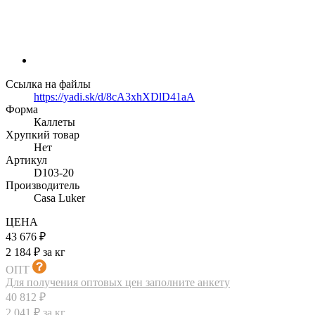
Ссылка на файлы
https://yadi.sk/d/8cA3xhXDlD41aA
Форма
Каллеты
Хрупкий товар
Нет
Артикул
D103-20
Производитель
Casa Luker
ЦЕНА
43 676 ₽
2 184 ₽ за кг
ОПТ
Для получения оптовых цен заполните анкету
40 812 ₽
2 041 ₽ за кг