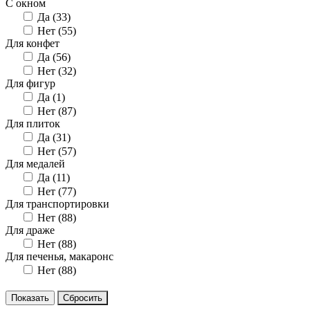
С окном
Да (
33
)
Нет (
55
)
Для конфет
Да (
56
)
Нет (
32
)
Для фигур
Да (
1
)
Нет (
87
)
Для плиток
Да (
31
)
Нет (
57
)
Для медалей
Да (
11
)
Нет (
77
)
Для транспортировки
Нет (
88
)
Для драже
Нет (
88
)
Для печенья, макаронс
Нет (
88
)