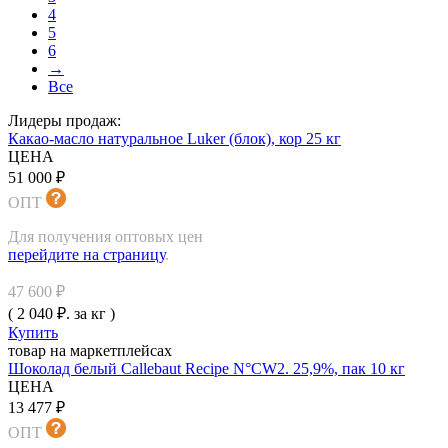
4
5
6
→
Все
Лидеры продаж:
Какао-масло натуральное Luker (блок), кор 25 кг
ЦЕНА
51 000 ₽
ОПТ
Для получения оптовых цен
перейдите на страницу
.
47 600 ₽
( 2 040 ₽. за кг )
Купить
товар на маркетплейсах
Шоколад белый Callebaut Recipe N°CW2. 25,9%, пак 10 кг
ЦЕНА
13 477 ₽
ОПТ