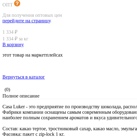
ОПТ
Для получения оптовых цен
перейдите на страницу
.
1 334 ₽
1 334 ₽ за кг
В корзину
этот товар на маркетплейсах
Вернуться в каталог
(0)
Полное описание
Casa Luker - это предприятие по производству шоколада, расп
Фабрики компании оснащены самым современным оборудование
наиболее полным сохранением ароматов и вкуса удивительного
Состав: какао тертое, тростниковый сахар, какао масло, эмуль
Фасовка: пакет с zip-lock 1 кг.