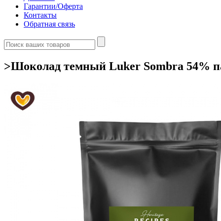
Гарантии/Оферта
Контакты
Обратная связь
>Шоколад темный Luker Sombra 54% па