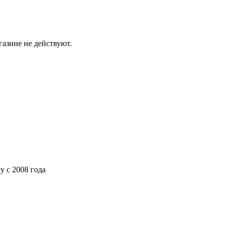
газине не действуют.
ру
с 2008 года