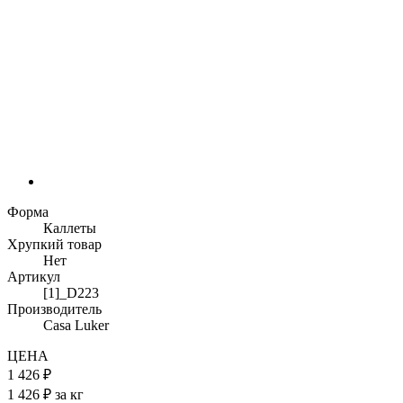
Форма
Каллеты
Хрупкий товар
Нет
Артикул
[1]_D223
Производитель
Casa Luker
ЦЕНА
1 426 ₽
1 426 ₽ за кг