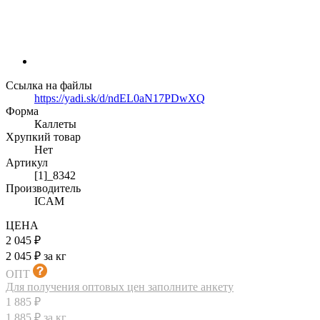
Ссылка на файлы
https://yadi.sk/d/ndEL0aN17PDwXQ
Форма
Каллеты
Хрупкий товар
Нет
Артикул
[1]_8342
Производитель
ICAM
ЦЕНА
2 045 ₽
2 045 ₽ за кг
ОПТ
Для получения оптовых цен заполните анкету
1 885 ₽
1 885 ₽ за кг