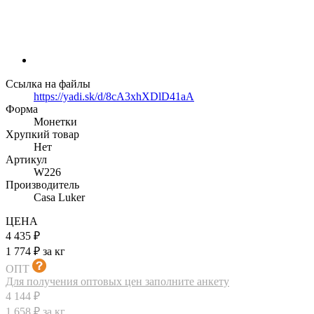
Ссылка на файлы
https://yadi.sk/d/8cA3xhXDlD41aA
Форма
Монетки
Хрупкий товар
Нет
Артикул
W226
Производитель
Casa Luker
ЦЕНА
4 435 ₽
1 774 ₽ за кг
ОПТ
Для получения оптовых цен заполните анкету
4 144 ₽
1 658 ₽ за кг