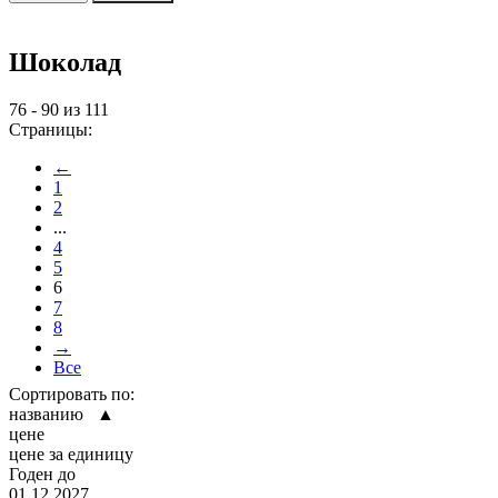
Шоколад
76 - 90 из 111
Страницы:
←
1
2
...
4
5
6
7
8
→
Все
Сортировать по:
названию ▲
цене
цене за единицу
Годен до
01.12.2027