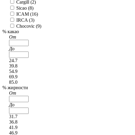
Cargill (
2
)
Sicao (
8
)
ICAM (
16
)
IRCA (
3
)
Chocovic (
9
)
% какао
От
До
24.7
39.8
54.9
69.9
85.0
% жирности
От
До
31.7
36.8
41.9
46.9