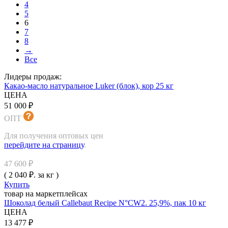
4
5
6
7
8
→
Все
Лидеры продаж:
Какао-масло натуральное Luker (блок), кор 25 кг
ЦЕНА
51 000 ₽
ОПТ
Для получения оптовых цен
перейдите на страницу
.
47 600 ₽
( 2 040 ₽. за кг )
Купить
товар на маркетплейсах
Шоколад белый Callebaut Recipe N°CW2. 25,9%, пак 10 кг
ЦЕНА
13 477 ₽