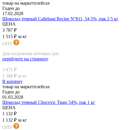
товар на маркетплейсах
Годен до
17.02.2028
Шоколад темный Callebaut Recipe N°811, 54,5%, пак 2,5 кг
ЦЕНА
3 787 ₽
1 515 ₽ за кг
ОПТ
Для получения оптовых цен
перейдите на страницу
.
3 471 ₽
1 388 ₽ за кг
В корзину
товар на маркетплейсах
Годен до
01.03.2028
Шоколад темный Chocovic Tiago 54%, пак 1 кг
ЦЕНА
1 132 ₽
1 132 ₽ за кг
ОПТ