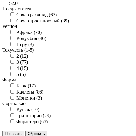
52.0
Посдластитель
Сахар рафинад (
67
)
Сахар тростниковый (
39
)
Регион
Африка (
70
)
Колумбия (
36
)
Перу (
3
)
Текучесть (1-5)
2 (
12
)
3 (
77
)
4 (
15
)
5 (
6
)
Форма
Блок (
17
)
Каллеты (
86
)
Монетки (
3
)
Сорт какао
Купаж (
10
)
Тринитарио (
29
)
Форастеро (
65
)