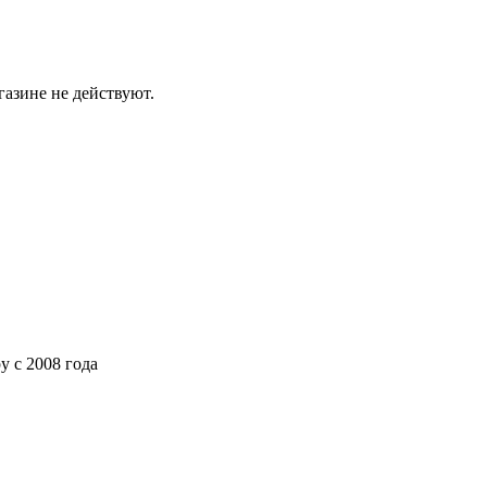
газине не действуют.
ру
с 2008 года