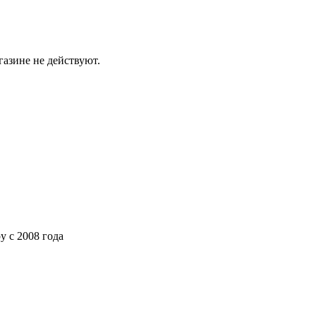
газине не действуют.
ру
с 2008 года