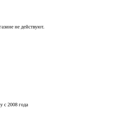
газине не действуют.
ру
с 2008 года