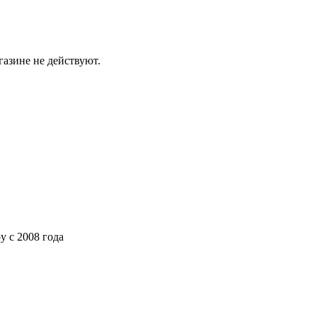
газине не действуют.
ру
с 2008 года