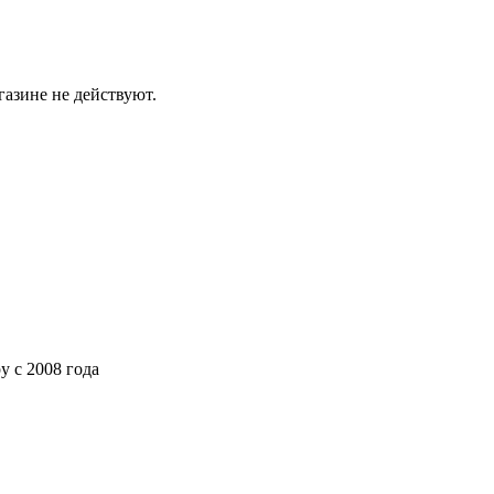
газине не действуют.
ру
с 2008 года