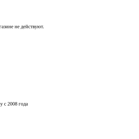
газине не действуют.
ру
с 2008 года