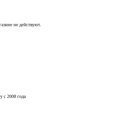
газине не действуют.
ру
с 2008 года