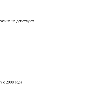
газине не действуют.
ру
с 2008 года