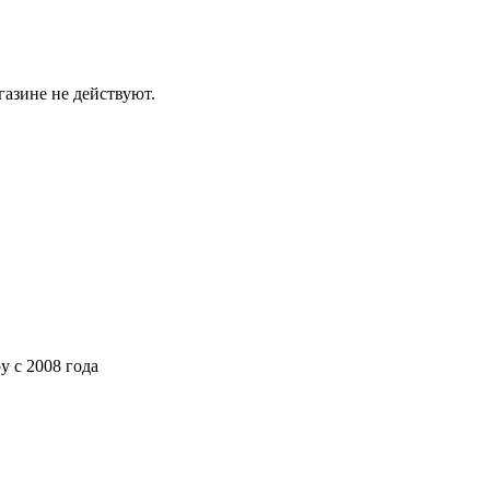
газине не действуют.
ру
с 2008 года