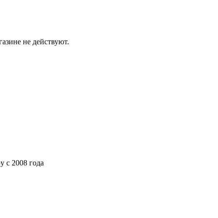
газине не действуют.
ру
с 2008 года