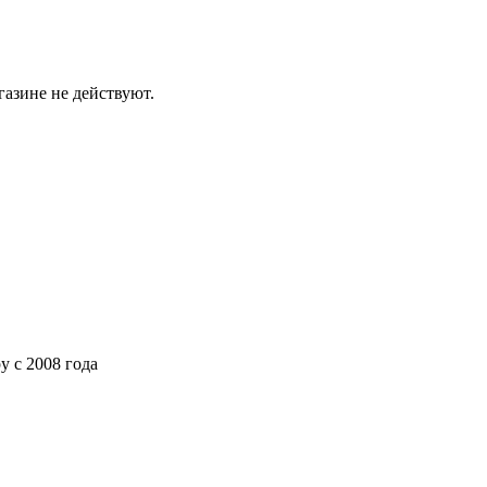
газине не действуют.
ру
с 2008 года