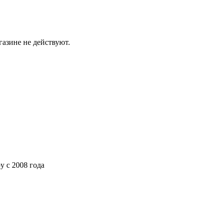
газине не действуют.
ру
с 2008 года