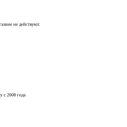
газине не действуют.
ру
с 2008 года