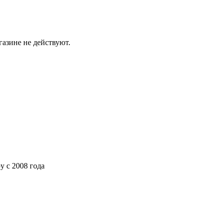
газине не действуют.
ру
с 2008 года