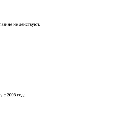
газине не действуют.
ру
с 2008 года