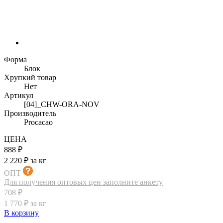
Форма
Блок
Хрупкий товар
Нет
Артикул
[04]_CHW-ORA-NOV
Производитель
Procacao
ЦЕНА
888 ₽
2 220 ₽ за кг
ОПТ
Для получения оптовых цен заполните анкету
708 ₽
1 770 ₽ за кг
В корзину