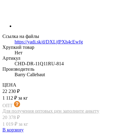
Ссылка на файлы
https://yadi.sk/d/DXLjfPXh4cEwfg
Хрупкий товар
Нет
Артикул
CHD-DR-11Q11RU-814
Производитель
Barry Callebaut
ЦЕНА
22 230 ₽
1 112 ₽ за кг
ОПТ
Для получения оптовых цен заполните анкету
20 378 ₽
1 019 ₽ за кг
В корзину