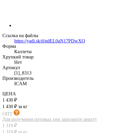
Ссылка на файлы
https://yadi.sk/d/ndEL0aN17PDwXQ
Форма
Каллеты
Хрупкий товар
Нет
Артикул
[1]_8313
Производитель
ICAM
ЦЕНА
1 430 ₽
1 430 ₽ за кг
ОПТ
Для получения оптовых цен заполните анкету
1 319 ₽
1 319 ₽ за кг