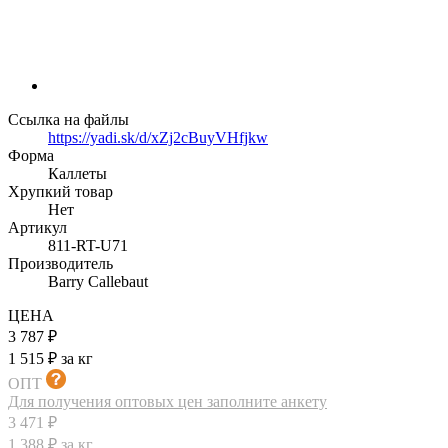
Ссылка на файлы
https://yadi.sk/d/xZj2cBuyVHfjkw
Форма
Каллеты
Хрупкий товар
Нет
Артикул
811-RT-U71
Производитель
Barry Callebaut
ЦЕНА
3 787 ₽
1 515 ₽ за кг
ОПТ
Для получения оптовых цен заполните анкету
3 471 ₽
1 388 ₽ за кг