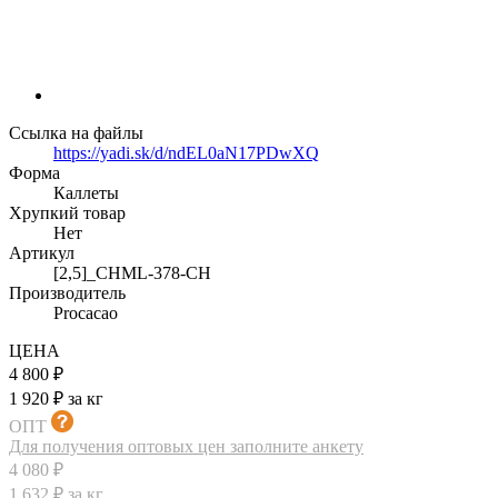
Ссылка на файлы
https://yadi.sk/d/ndEL0aN17PDwXQ
Форма
Каллеты
Хрупкий товар
Нет
Артикул
[2,5]_CHML-378-CH
Производитель
Procacao
ЦЕНА
4 800 ₽
1 920 ₽ за кг
ОПТ
Для получения оптовых цен заполните анкету
4 080 ₽
1 632 ₽ за кг