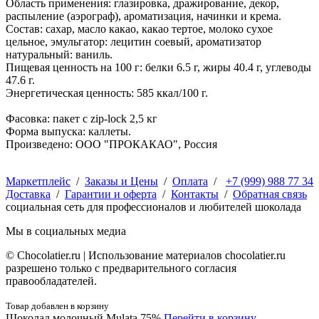
Область применения: глазировка, дражирование, декор,
распыление (аэрограф), ароматизация, начинки и крема.
Состав: cахар, масло какао, какао тертое, молоко сухое
цельное, эмульгатор: лецитин соевый, ароматизатор
натуральный: ваниль.
Пищевая ценность на 100 г: белки 6.5 г, жиры 40.4 г, углеводы
47.6 г.
Энергетическая ценность: 585 ккал/100 г.
Фасовка: пакет с zip-lock 2,5 кг
Форма выпуска: каллеты.
Произведено: ООО "ПРОКАКАО", Россия
Маркетплейс
/
Заказы и Цены
/
Оплата
/
+7 (999) 988 77 34
Доставка
/
Гарантии и оферта
/
Контакты
/
Обратная связь
социальная сеть для профессионалов и любителей шоколада
Мы в социальных медиа
© Сhocolatier.ru | Использование материалов chocolatier.ru
разрешено только с предварительного согласия
правообладателей.
Товар добавлен в корзину
Шоколад молочный Mulata 75%
Перейти в корзину