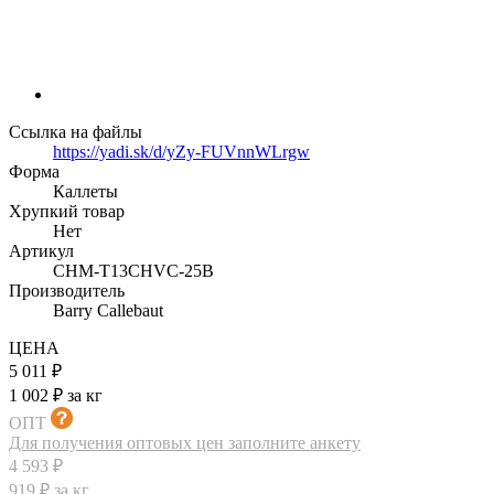
Ссылка на файлы
https://yadi.sk/d/yZy-FUVnnWLrgw
Форма
Каллеты
Хрупкий товар
Нет
Артикул
CHM-T13CHVC-25B
Производитель
Barry Callebaut
ЦЕНА
5 011 ₽
1 002 ₽ за кг
ОПТ
Для получения оптовых цен заполните анкету
4 593 ₽
919 ₽ за кг