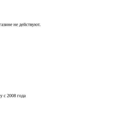
газине не действуют.
ру
с 2008 года