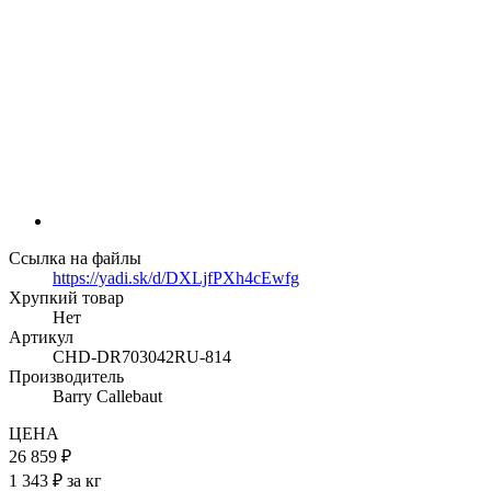
Ссылка на файлы
https://yadi.sk/d/DXLjfPXh4cEwfg
Хрупкий товар
Нет
Артикул
CHD-DR703042RU-814
Производитель
Barry Callebaut
ЦЕНА
26 859 ₽
1 343 ₽ за кг