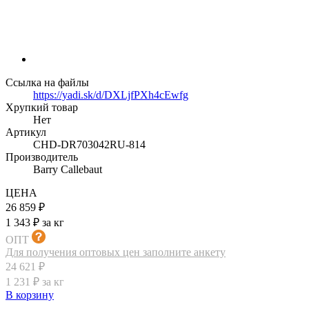
Ссылка на файлы
https://yadi.sk/d/DXLjfPXh4cEwfg
Хрупкий товар
Нет
Артикул
CHD-DR703042RU-814
Производитель
Barry Callebaut
ЦЕНА
26 859 ₽
1 343 ₽ за кг
ОПТ
Для получения оптовых цен заполните анкету
24 621 ₽
1 231 ₽ за кг
В корзину