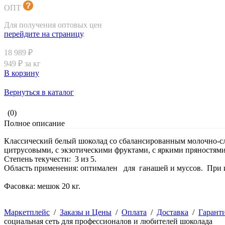
ОПТ
Для получения оптовых цен
перейдите на страницу
.
18 989 ₽
949 ₽ за кг
В корзину
Вернуться в каталог
(0)
Полное описание
Классический белый шоколад со сбалансированным молочно-с
цитрусовыми, с экзотическими фруктами, с яркими пряностями
Степень текучести: 3 из 5.
Область применения: оптимален для ганашей и муссов. При и
Фасовка: мешок 20 кг.
Маркетплейс
/
Заказы и Цены
/
Оплата
/
Доставка
/
Гарант
социальная сеть для профессионалов и любителей шоколада