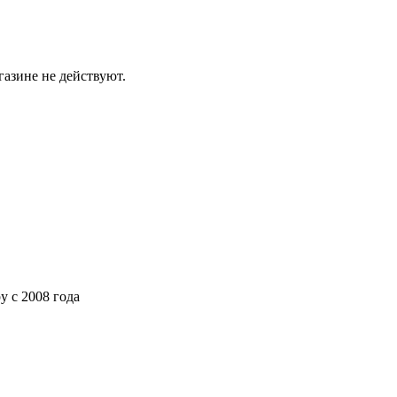
газине не действуют.
ру
с 2008 года