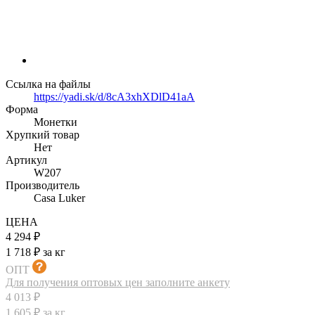
Ссылка на файлы
https://yadi.sk/d/8cA3xhXDlD41aA
Форма
Монетки
Хрупкий товар
Нет
Артикул
W207
Производитель
Casa Luker
ЦЕНА
4 294 ₽
1 718 ₽ за кг
ОПТ
Для получения оптовых цен заполните анкету
4 013 ₽
1 605 ₽ за кг