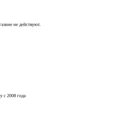
газине не действуют.
ру
с 2008 года