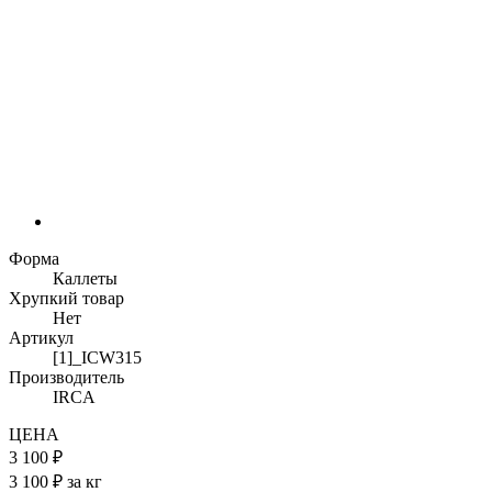
Форма
Каллеты
Хрупкий товар
Нет
Артикул
[1]_ICW315
Производитель
IRCA
ЦЕНА
3 100 ₽
3 100 ₽ за кг