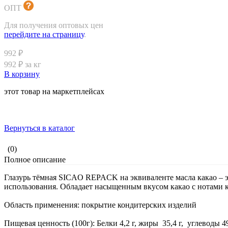
ОПТ
Для получения оптовых цен
перейдите на страницу
.
992 ₽
992 ₽ за кг
В корзину
этот товар на маркетплейсах
Вернуться в каталог
(0)
Полное описание
Глазурь тёмная SICAO REPACK на эквиваленте масла какао – э
использования. Обладает насыщенным вкусом какао с нотами к
Область применения: покрытие кондитерских изделий
Пищевая ценность (100г): Белки 4,2 г, жиры 35,4 г, углеводы 49