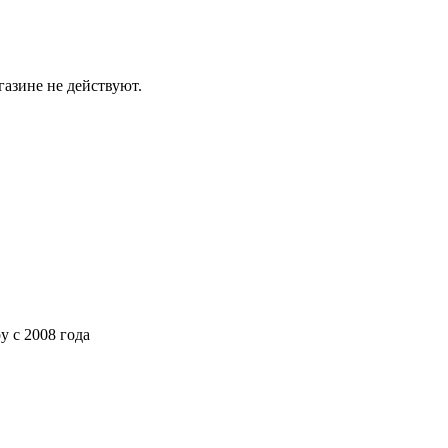
газине не действуют.
ру
с 2008 года