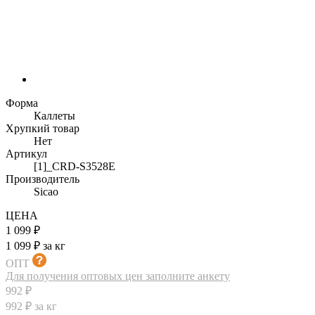
Форма
Каллеты
Хрупкий товар
Нет
Артикул
[1]_CRD-S3528E
Производитель
Sicao
ЦЕНА
1 099 ₽
1 099 ₽ за кг
ОПТ
Для получения оптовых цен заполните анкету
992 ₽
992 ₽ за кг