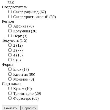
52.0
Посдластитель
Сахар рафинад (
67
)
Сахар тростниковый (
39
)
Регион
Африка (
70
)
Колумбия (
36
)
Перу (
3
)
Текучесть (1-5)
2 (
12
)
3 (
77
)
4 (
15
)
5 (
6
)
Форма
Блок (
17
)
Каллеты (
86
)
Монетки (
3
)
Сорт какао
Купаж (
10
)
Тринитарио (
29
)
Форастеро (
65
)