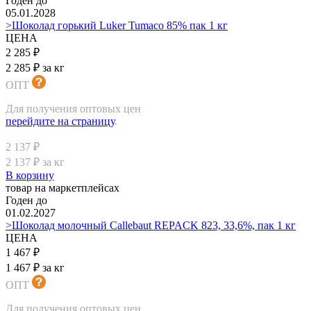
Годен до
05.01.2028
>Шоколад горький Luker Tumaco 85% пак 1 кг
ЦЕНА
2 285 ₽
2 285 ₽ за кг
ОПТ
Для получения оптовых цен
перейдите на страницу
.
2 137 ₽
2 137 ₽ за кг
В корзину
товар на маркетплейсах
Годен до
01.02.2027
>Шоколад молочный Callebaut REPACK 823, 33,6%, пак 1 кг
ЦЕНА
1 467 ₽
1 467 ₽ за кг
ОПТ
Для получения оптовых цен