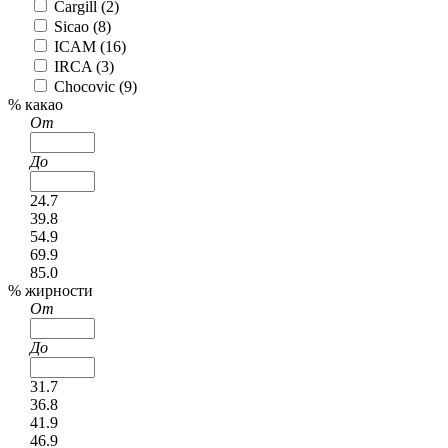
Cargill (
2
)
Sicao (
8
)
ICAM (
16
)
IRCA (
3
)
Chocovic (
9
)
% какао
От
До
24.7
39.8
54.9
69.9
85.0
% жирности
От
До
31.7
36.8
41.9
46.9