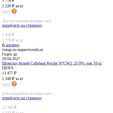
1 776 ₽
2 220 ₽ за кг
ОПТ
Для получения оптовых цен
перейдите на страницу
.
1 416 ₽
1 770 ₽ за кг
В корзину
товар на маркетплейсах
Годен до
29.04.2027
Шоколад белый Callebaut Recipe N°CW2. 25,9%, пак 10 кг
ЦЕНА
13 477 ₽
1 348 ₽ за кг
ОПТ
Для получения оптовых цен
перейдите на страницу
.
12 335 ₽
1 233 ₽ за кг