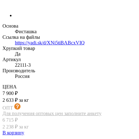
Основа
Фисташка
Ссылка на файлы
https://yadi.sk/d/XNi5tiBABcxVIQ
Хрупкий товар
Да
Артикул
22111-3
Производитель
Россия
ЦЕНА
7 900 ₽
2 633 ₽ за кг
ОПТ
Для получения оптовых цен заполните анкету
6 715 ₽
2 238 ₽ за кг
В корзину