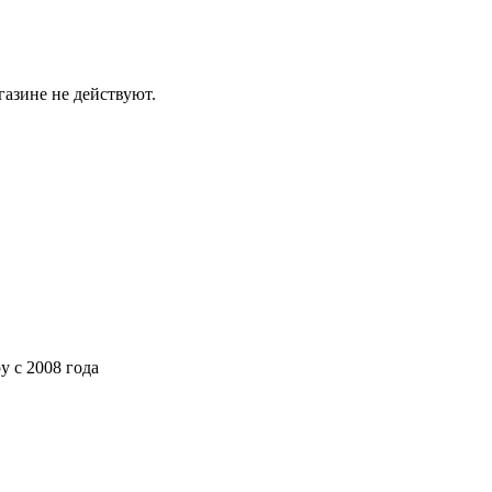
газине не действуют.
ру
с 2008 года