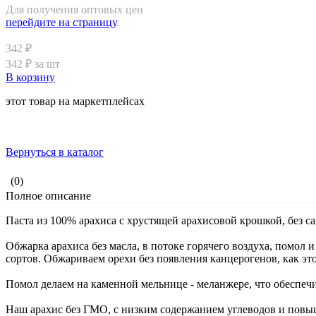
Для получения оптовых цен
перейдите на страницу
.
342 ₽
342 ₽ за шт
В корзину
этот товар на маркетплейсах
Вернуться в каталог
(0)
Полное описание
Паста из 100% арахиса с хрустящей арахисовой крошкой, без с
Обжарка арахиса без масла, в потоке горячего воздуха, помол
сортов. Обжариваем орехи без появления канцерогенов, как эт
Помол делаем на каменной мельнице - меланжере, что обеспечи
Наш арахис без ГМО, с низким содержанием углеводов и пов