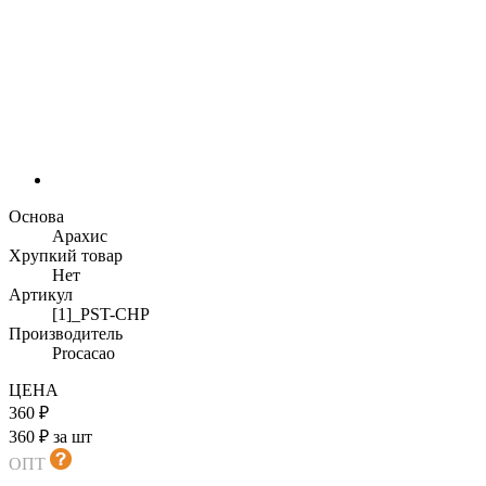
Основа
Арахис
Хрупкий товар
Нет
Артикул
[1]_PST-CHP
Производитель
Procacao
ЦЕНА
360 ₽
360 ₽ за шт
ОПТ