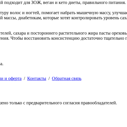
й подходит для ЗОЖ, веган и кето диеты, правильного питания.
ктуру волос и ногтей, помогает набрать мышечную массу, улучш
массы, диабетикам, которые хотят контролировать уровень сахар
ителей, сахара и постороннего растительного жира пасты орехов
ния. Чтобы восстановить консистенцию достаточно тщательно п
а.
ии и оферта
/
Контакты
/
Обратная связь
решено только с предварительного согласия правообладателей.