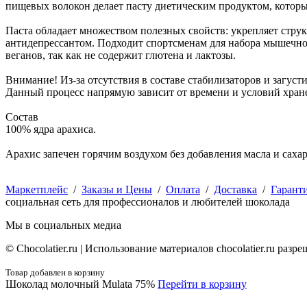
пищевых волокон делает пасту диетическим продуктом, которы
Паста обладает множеством полезных свойств: укрепляет стру
антидепрессантом. Подходит спортсменам для набора мышечной 
веганов, так как не содержит глютена и лактозы.
Внимание! Из-за отсутствия в составе стабилизаторов и загуст
Данный процесс напрямую зависит от времени и условий хране
Состав
100% ядра арахиса.
Арахис запечен горячим воздухом без добавления масла и сахар
Маркетплейс
/
Заказы и Цены
/
Оплата
/
Доставка
/
Гарант
социальная сеть для профессионалов и любителей шоколада
Мы в социальных медиа
© Сhocolatier.ru | Использование материалов chocolatier.ru раз
Товар добавлен в корзину
Шоколад молочный Mulata 75%
Перейти в корзину