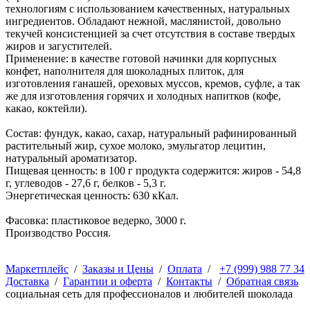
технологиям с использованием качественных, натуральных
ингредиентов. Обладают нежной, маслянистой, довольно
текучей консистенцией за счет отсутствия в составе твердых
жиров и загустителей.
Применение: в качестве готовой начинки для корпусных
конфет, наполнителя для шоколадных плиток, для
изготовления ганашей, ореховых муссов, кремов, суфле, а так
же для изготовления горячих и холодных напитков (кофе,
какао, коктейли).
Состав: фундук, какао, сахар, натуральный рафинированный
растительный жир, сухое молоко, эмульгатор лецитин,
натуральный ароматизатор.
Пищевая ценность: в 100 г продукта содержится: жиров - 54,8
г, углеводов - 27,6 г, белков - 5,3 г.
Энергетическая ценность: 630 кКал.
Фасовка: пластиковое ведерко, 3000 г.
Производство Россия.
Маркетплейс
/
Заказы и Цены
/
Оплата
/
+7 (999) 988 77 34
Доставка
/
Гарантии и оферта
/
Контакты
/
Обратная связь
социальная сеть для профессионалов и любителей шоколада