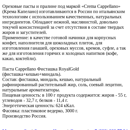
Ореховые пасты и пралине под маркой «Crema Cappellano»
(Крема Капелано) изготавливаются в России по итальянским
технологиям с использованием качественных, натуральных
ингредиентов. Обладают нежной, маслянистой, довольно
текучей консистенцией за счет отсутствия в составе твердых
жиров и загустителей.
Применение: в качестве готовой начинки для корпусных
конфет, наполнителя для шоколадных плиток, для
изготовления ганашей, ореховых муссов, кремов, суфле, а так
же для изготовления горячих и холодных напитков (кофе,
какао, коктейли).
Паста Cappellano Фисташка RoyalGold
(фисташка+кешью+миндаль).
Состав: фисташка, миндаль, кешью, натуральный
рафинированный растительный жир, соль, соевый лецитин,
натуральные ароматизаторы.
Пищевая ценность: в 100 г продукта содержится: жиров - 55 г,
углеводов - 32,7 г, белков - 11,4 г.
Энергетическая ценность: 624 кКал.
Фасовка: пластиковое ведерко, 3000 г.
Производство Россия.