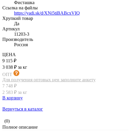
Фисташка
Ссылка на файлы
https://yadi.sk/d/XNi5tiBABcxVIQ
Хрупкий товар
Да
Артикул
11203-3
Производитель
Россия
ЦЕНА
9 115 ₽
3 038 ₽ за кг
ОПТ
Для получения оптовых цен заполните анкету
7 748 ₽
2 583 ₽ за кг
В корзину
Вернуться в каталог
(0)
Полное описание