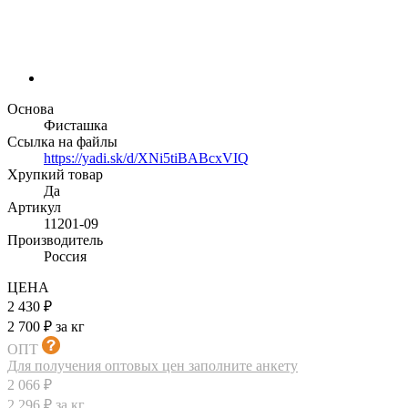
Основа
Фисташка
Ссылка на файлы
https://yadi.sk/d/XNi5tiBABcxVIQ
Хрупкий товар
Да
Артикул
11201-09
Производитель
Россия
ЦЕНА
2 430 ₽
2 700 ₽ за кг
ОПТ
Для получения оптовых цен заполните анкету
2 066 ₽
2 296 ₽ за кг