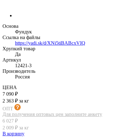
Основа
Фундук
Ссылка на файлы
https://yadi.sk/d/XNi5tiBABcxVIQ
Хрупкий товар
Да
Артикул
12421-3
Производитель
Россия
ЦЕНА
7 090 ₽
2 363 ₽ за кг
ОПТ
Для получения оптовых цен заполните анкету
6 027 ₽
2 009 ₽ за кг
В корзину