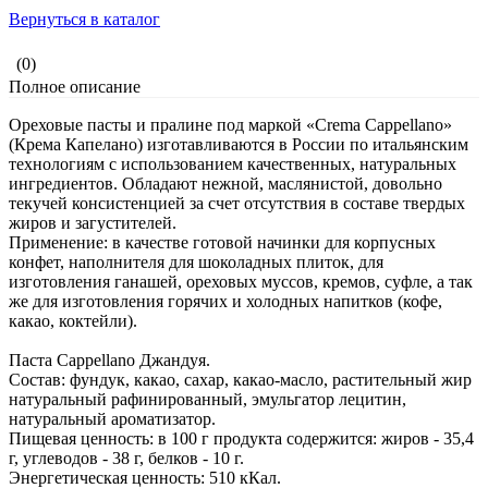
Вернуться в каталог
(0)
Полное описание
Ореховые пасты и пралине под маркой «Crema Cappellano»
(Крема Капелано) изготавливаются в России по итальянским
технологиям с использованием качественных, натуральных
ингредиентов. Обладают нежной, маслянистой, довольно
текучей консистенцией за счет отсутствия в составе твердых
жиров и загустителей.
Применение: в качестве готовой начинки для корпусных
конфет, наполнителя для шоколадных плиток, для
изготовления ганашей, ореховых муссов, кремов, суфле, а так
же для изготовления горячих и холодных напитков (кофе,
какао, коктейли).
Паста Cappellano Джандуя.
Состав: фундук, какао, сахар, какао-масло, растительный жир
натуральный рафинированный, эмульгатор лецитин,
натуральный ароматизатор.
Пищевая ценность: в 100 г продукта содержится: жиров - 35,4
г, углеводов - 38 г, белков - 10 г.
Энергетическая ценность: 510 кКал.