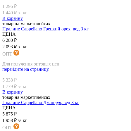
1 296 ₽
1 440 ₽ за кг
В корзину
товар на маркетплейсах
Пралине Cappellano Грецкий орех, вед 3 кг
ЦЕНА
6 280 ₽
2 093 ₽ за кг
ОПТ
Для получения оптовых цен
перейдите на страницу
.
5 338 ₽
1 779 ₽ за кг
В корзину
товар на маркетплейсах
Пралине Cappellano Джандуя, вед 3 кг
ЦЕНА
5 875 ₽
1 958 ₽ за кг
ОПТ