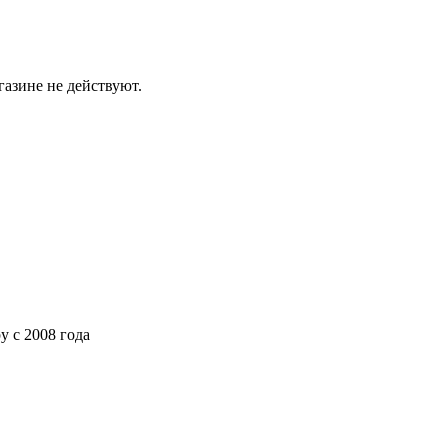
газине не действуют.
ру
с 2008 года