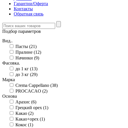
Гарантии/Оферта
Контакты
Обратная связь
Подбор параметров
Вид..
Пасты (
21
)
Пралине (
12
)
Начинки (
9
)
Фасовка.
до 1 кг (
13
)
до 3 кг (
29
)
Марка
Crema Cappellano (
38
)
PROCACAO (
2
)
Основа
Арахис (
6
)
Грецкий орех (
1
)
Какао (
2
)
Какао+орех (
1
)
Кокос (
1
)