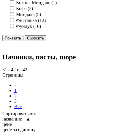
Кокос - Миндаль (
1
)
Кофе (
2
)
Миндаль (
5
)
Фисташка (
12
)
Фундук (
10
)
Начинки, пасты, пюре
31 - 42 из 42
Страницы:
←
1
2
3
Все
Сортировать по:
названию ▲
цене
цене за единицу