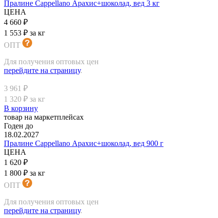
Пралине Cappellano Арахис+шоколад, вед 3 кг
ЦЕНА
4 660 ₽
1 553 ₽ за кг
ОПТ
Для получения оптовых цен
перейдите на страницу
.
3 961 ₽
1 320 ₽ за кг
В корзину
товар на маркетплейсах
Годен до
18.02.2027
Пралине Cappellano Арахис+шоколад, вед 900 г
ЦЕНА
1 620 ₽
1 800 ₽ за кг
ОПТ
Для получения оптовых цен
перейдите на страницу
.