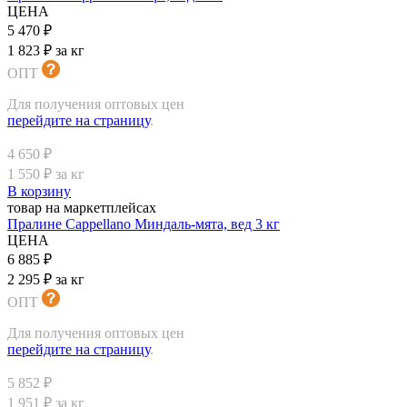
ЦЕНА
5 470 ₽
1 823 ₽ за кг
ОПТ
Для получения оптовых цен
перейдите на страницу
.
4 650 ₽
1 550 ₽ за кг
В корзину
товар на маркетплейсах
Пралине Cappellano Миндаль-мята, вед 3 кг
ЦЕНА
6 885 ₽
2 295 ₽ за кг
ОПТ
Для получения оптовых цен
перейдите на страницу
.
5 852 ₽
1 951 ₽ за кг