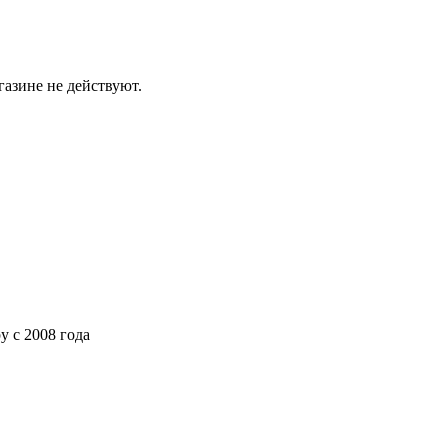
газине не действуют.
ру
с 2008 года