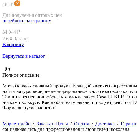
ОПТ
Для получения оптовых цен
перейдите на страницу
.
34 944 ₽
2 688 ₽ за кг
В корзину
Вернуться в каталог
(0)
Полное описание
Масло какао - сложный продукт. Если добывать его агрессивны
найти натуральное, не деодорированное масло высокого качест
Тем интереснее попробовать какао-масло от Casa LUKER. Эт
нотками во вкусе. Как любой натуральный продукт, масло от 
Форма выпуска: монетки
Маркетплейс
/
Заказы и Цены
/
Оплата
/
Доставка
/
Гарант
социальная сеть для профессионалов и любителей шоколада