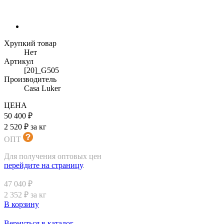
Хрупкий товар
Нет
Артикул
[20]_G505
Производитель
Casa Luker
ЦЕНА
50 400 ₽
2 520 ₽ за кг
ОПТ
Для получения оптовых цен
перейдите на страницу
.
47 040 ₽
2 352 ₽ за кг
В корзину
Вернуться в каталог