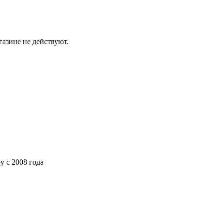
газине не действуют.
ру
с 2008 года