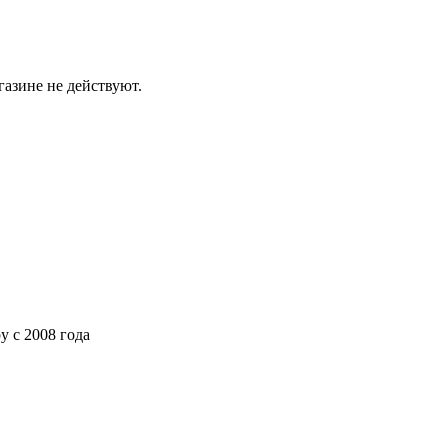
газине не действуют.
ру
с 2008 года