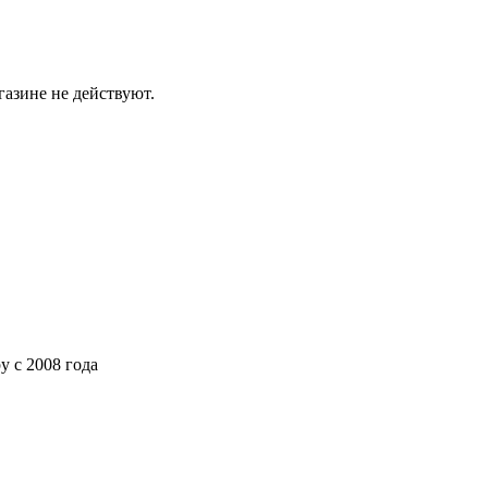
газине не действуют.
ру
с 2008 года