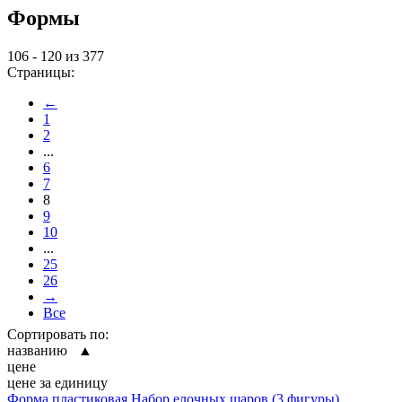
Формы
106 - 120 из 377
Страницы:
←
1
2
...
6
7
8
9
10
...
25
26
→
Все
Сортировать по:
названию ▲
цене
цене за единицу
Форма пластиковая Набор елочных шаров (3 фигуры)