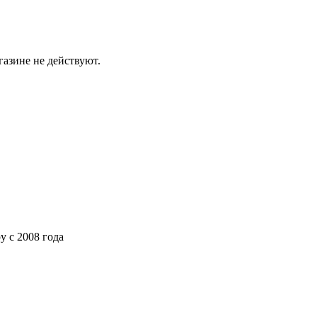
газине не действуют.
ру
с 2008 года